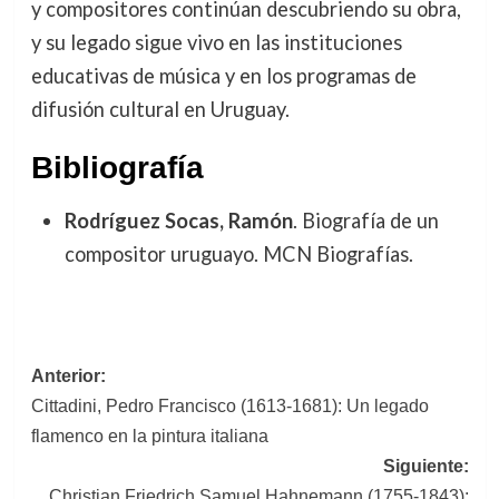
y compositores continúan descubriendo su obra,
y su legado sigue vivo en las instituciones
educativas de música y en los programas de
difusión cultural en Uruguay.
Bibliografía
Rodríguez Socas, Ramón
. Biografía de un
compositor uruguayo. MCN Biografías.
Navegación
Anterior:
Cittadini, Pedro Francisco (1613-1681): Un legado
de
flamenco en la pintura italiana
entradas
Siguiente:
Christian Friedrich Samuel Hahnemann (1755-1843):