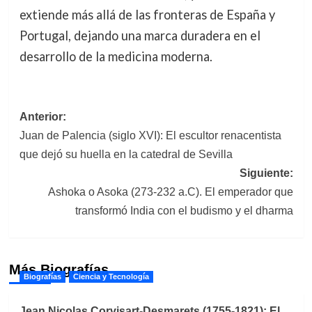
extiende más allá de las fronteras de España y
Portugal, dejando una marca duradera en el
desarrollo de la medicina moderna.
Navegación
Anterior:
Juan de Palencia (siglo XVI): El escultor renacentista
de
que dejó su huella en la catedral de Sevilla
entradas
Siguiente:
Ashoka o Asoka (273-232 a.C). El emperador que
transformó India con el budismo y el dharma
Más Biografías
Biografías
Ciencia y Tecnología
Jean Nicolas Corvisart-Desmarets (1755-1821): El