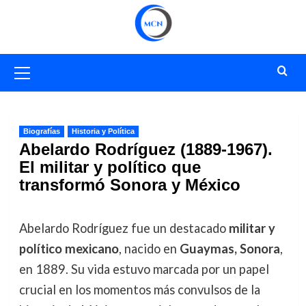
Saltar
al
contenido
Menú
primario
Biografías
Historia y Política
Abelardo Rodríguez (1889-1967).
El militar y político que
transformó Sonora y México
Abelardo Rodríguez fue un destacado
militar y
político mexicano
, nacido en
Guaymas, Sonora
,
en 1889. Su vida estuvo marcada por un papel
crucial en los momentos más convulsos de la