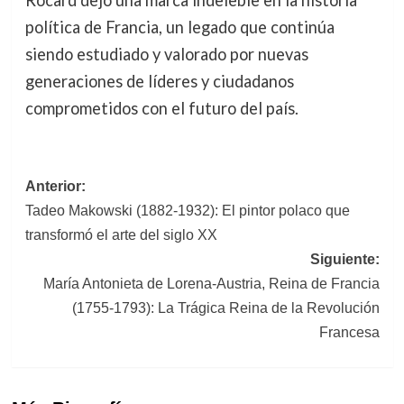
Rocard dejó una marca indeleble en la historia
política de Francia, un legado que continúa
siendo estudiado y valorado por nuevas
generaciones de líderes y ciudadanos
comprometidos con el futuro del país.
Navegación
Anterior:
Tadeo Makowski (1882-1932): El pintor polaco que
de
transformó el arte del siglo XX
entradas
Siguiente:
María Antonieta de Lorena-Austria, Reina de Francia
(1755-1793): La Trágica Reina de la Revolución
Francesa