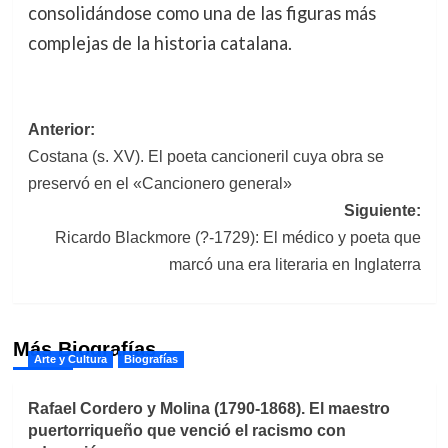
consolidándose como una de las figuras más
complejas de la historia catalana.
Navegación
Anterior:
Costana (s. XV). El poeta cancioneril cuya obra se
de
preservó en el «Cancionero general»
entradas
Siguiente:
Ricardo Blackmore (?-1729): El médico y poeta que
marcó una era literaria en Inglaterra
Más Biografías
Arte y Cultura
Biografías
Rafael Cordero y Molina (1790-1868). El maestro
puertorriqueño que venció el racismo con