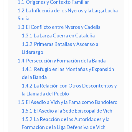
1.1
Orígenes y Contexto Familiar
1.2
La Influencia de los Nyeros y la Larga Lucha
Social
1.3
El Conflicto entre Nyeros y Cadells
1.3.1
La Larga Guerra en Cataluña
1.3.2
Primeras Batallas y Ascenso al
Liderazgo
1.4
Persecución y Formación de la Banda
1.4.1
Refugio en las Montañas y Expansión
de la Banda
1.4.2
La Relación con Otros Descontentos y
la Llamada del Pueblo
1.5
El Asedio a Vich y la Fama como Bandolero
1.5.1
El Asedio a la Sede Episcopal de Vich
1.5.2
La Reacción de las Autoridades y la
Formación de la Liga Defensiva de Vich