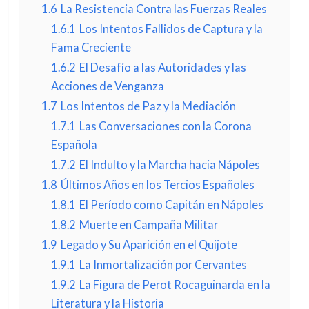
1.6
La Resistencia Contra las Fuerzas Reales
1.6.1
Los Intentos Fallidos de Captura y la
Fama Creciente
1.6.2
El Desafío a las Autoridades y las
Acciones de Venganza
1.7
Los Intentos de Paz y la Mediación
1.7.1
Las Conversaciones con la Corona
Española
1.7.2
El Indulto y la Marcha hacia Nápoles
1.8
Últimos Años en los Tercios Españoles
1.8.1
El Período como Capitán en Nápoles
1.8.2
Muerte en Campaña Militar
1.9
Legado y Su Aparición en el Quijote
1.9.1
La Inmortalización por Cervantes
1.9.2
La Figura de Perot Rocaguinarda en la
Literatura y la Historia