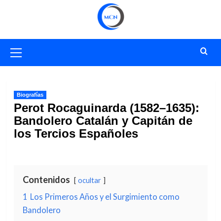
Saltar
al
contenido
Menú
primario
Biografías
Perot Rocaguinarda (1582–1635):
Bandolero Catalán y Capitán de
los Tercios Españoles
Contenidos
ocultar
1
Los Primeros Años y el Surgimiento como
Bandolero