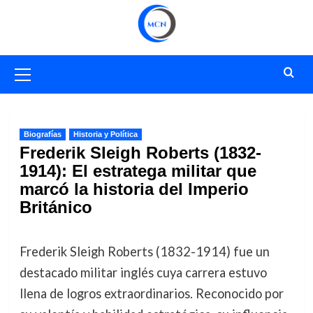
Saltar
al
contenido
Menú
primario
Biografías
Historia y Política
Frederik Sleigh Roberts (1832-
1914): El estratega militar que
marcó la historia del Imperio
Británico
Frederik Sleigh Roberts (1832-1914) fue un
destacado militar inglés cuya carrera estuvo
llena de logros extraordinarios. Reconocido por