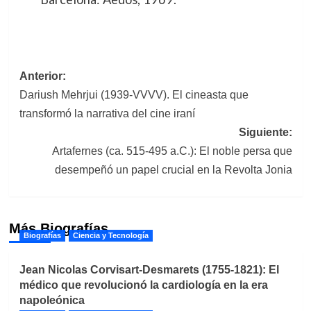
Navegación
Anterior:
Dariush Mehrjui (1939-VVVV). El cineasta que
de
transformó la narrativa del cine iraní
entradas
Siguiente:
Artafernes (ca. 515-495 a.C.): El noble persa que
desempeñó un papel crucial en la Revolta Jonia
Más Biografías
Biografías
Ciencia y Tecnología
Jean Nicolas Corvisart-Desmarets (1755-1821): El
médico que revolucionó la cardiología en la era
napoleónica