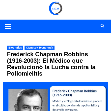
Saltar
al
contenido
Menú
primario
Biografías
Ciencia y Tecnología
Frederick Chapman Robbins
(1916-2003): El Médico que
Revolucionó la Lucha contra la
Poliomielitis