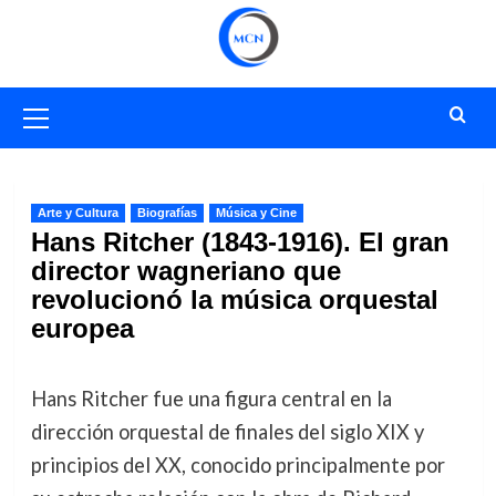
Saltar
al
contenido
Menú
primario
Arte y Cultura
Biografías
Música y Cine
Hans Ritcher (1843-1916). El gran
director wagneriano que
revolucionó la música orquestal
europea
Hans Ritcher fue una figura central en la
dirección orquestal de finales del siglo XIX y
principios del XX, conocido principalmente por