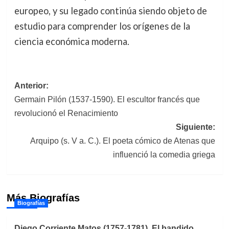
europeo, y su legado continúa siendo objeto de
estudio para comprender los orígenes de la
ciencia económica moderna.
Navegación
Anterior:
Germain Pilón (1537-1590). El escultor francés que
de
revolucionó el Renacimiento
entradas
Siguiente:
Arquipo (s. V a. C.). El poeta cómico de Atenas que
influenció la comedia griega
Más Biografías
Biografías
Diego Corriente Matos (1757-1781). El bandido