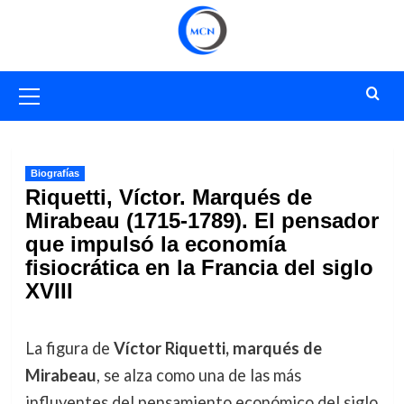
Saltar
al
contenido
Menú
primario
Biografías
Riquetti, Víctor. Marqués de
Mirabeau (1715-1789). El pensador
que impulsó la economía
fisiocrática en la Francia del siglo
XVIII
La figura de
Víctor Riquetti, marqués de
Mirabeau
, se alza como una de las más
influyentes del pensamiento económico del siglo