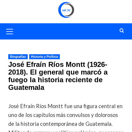
Saltar
al
contenido
Menú
primario
Biografías
Historia y Política
José Efraín Ríos Montt (1926-
2018). El general que marcó a
fuego la historia reciente de
Guatemala
José Efraín Ríos Montt fue una figura central en
uno de los capítulos más convulsos y dolorosos
de la historia contemporánea de Guatemala.