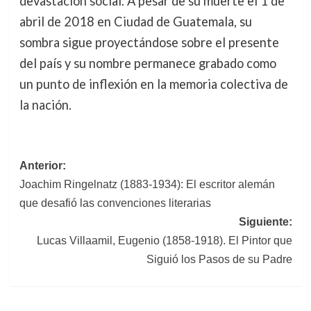
devastación social. A pesar de su muerte el 1 de
abril de 2018 en Ciudad de Guatemala, su
sombra sigue proyectándose sobre el presente
del país y su nombre permanece grabado como
un punto de inflexión en la memoria colectiva de
la nación.
Navegación
Anterior:
Joachim Ringelnatz (1883-1934): El escritor alemán
de
que desafió las convenciones literarias
entradas
Siguiente:
Lucas Villaamil, Eugenio (1858-1918). El Pintor que
Siguió los Pasos de su Padre