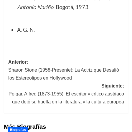
Antonio Nariño
. Bogotá, 1973.
A. G. N.
Navegación
Anterior:
Sharon Stone (1958-Presente): La Actriz que Desafió
de
los Estereotipos en Hollywood
entradas
Siguiente:
Polgar, Alfred (1873-1955): El escritor y crítico austriaco
que dejó su huella en la literatura y la cultura europea
Más Biografías
Biografías