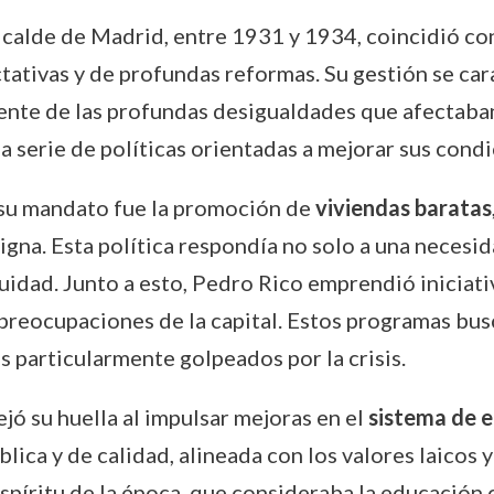
calde de Madrid, entre 1931 y 1934, coincidió con 
tativas y de profundas reformas. Su gestión se car
iente de las profundas desigualdades que afectaba
a serie de políticas orientadas a mejorar sus condi
 su mandato fue la promoción de
viviendas baratas
igna. Esta política respondía no solo a una necesid
quidad. Junto a esto, Pedro Rico emprendió iniciat
 preocupaciones de la capital. Estos programas bu
s particularmente golpeados por la crisis.
jó su huella al impulsar mejoras en el
sistema de 
lica y de calidad, alineada con los valores laicos 
espíritu de la época, que consideraba la educación