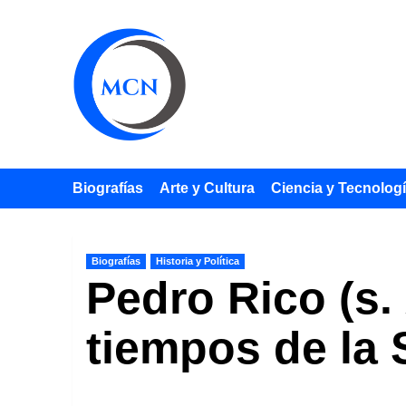
Saltar
al
contenido
Biografías
Arte y Cultura
Ciencia y Tecnolog
Biografías
Historia y Política
Pedro Rico (s.
tiempos de la