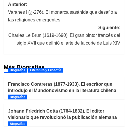
Navegación
Anterior:
Varanes I (¿-276). El monarca sasánida que desafió a
de
las religiones emergentes
entradas
Siguiente:
Charles Le Brun (1619-1690). El gran pintor francés del
siglo XVII que definió el arte de la corte de Luis XIV
Más Biografías
Biografías
Literatura y Filosofía
Francisco Contreras (1877-1933). El escritor que
introdujo el Mundonovismo en la literatura chilena
Biografías
Johann Friedrich Cotta (1764-1832). El editor
visionario que revolucionó la publicación alemana
Biografías