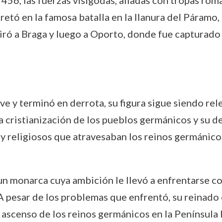
 456, las fuerzas visigodas, aliadas con tropas rom
etó en la famosa batalla en la llanura del Páramo, 
tiró a Braga y luego a Oporto, donde fue capturad
 y terminó en derrota, su figura sigue siendo rele
a cristianización de los pueblos germánicos y su de
 y religiosos que atravesaban los reinos germánicos
n monarca cuya ambición le llevó a enfrentarse c
 A pesar de los problemas que enfrentó, su reinado 
ascenso de los reinos germánicos en la Península I