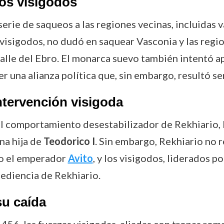
os visigodos
erie de saqueos a las regiones vecinas, incluidas 
 visigodos, no dudó en saquear Vasconia y las reg
l valle del Ebro. El monarca suevo también intentó 
er una alianza política que, sin embargo, resultó ser
ntervención visigoda
l comportamiento desestabilizador de Rekhiario, ll
na hija de
Teodorico I
. Sin embargo, Rekhiario no r
jo el emperador
Avito
, y los visigodos, liderados p
bediencia de Rekhiario.
su caída