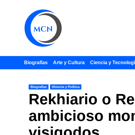
Saltar
al
contenido
Biografías
Arte y Cultura
Ciencia y Tecnolog
Biografías
Historia y Política
Rekhiario o Re
ambicioso mon
visigodos