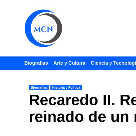
Saltar
al
contenido
Biografías
Arte y Cultura
Ciencia y Tecnolog
Biografías
Historia y Política
Recaredo II. R
reinado de un