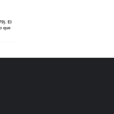
9). El
no que