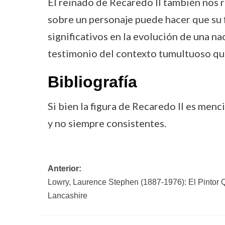
El reinado de Recaredo II también nos re
sobre un personaje puede hacer que su 
significativos en la evolución de una na
testimonio del contexto tumultuoso que 
Bibliografía
Si bien la figura de Recaredo II es men
y no siempre consistentes.
Navegación
Anterior:
Lowry, Laurence Stephen (1887-1976): El Pintor 
de
Lancashire
entradas