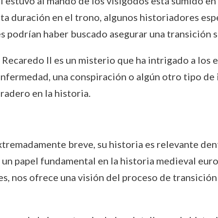
I estuvo al mando de los visigodos está sumido en
ta duración en el trono, algunos historiadores es
es podrían haber buscado asegurar una transición s
 Recaredo II es un misterio que ha intrigado a los 
nfermedad, una conspiración o algún otro tipo de 
adero en la historia.
xtremadamente breve, su historia es relevante dent
n un papel fundamental en la historia medieval eur
es, nos ofrece una visión del proceso de transición