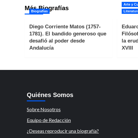
Arte y Cu
Más Biografías
Biografías
Literatur
Diego Corriente Matos (1757-
Eduard
1781). El bandido generoso que
Filóso
desafió al poder desde
la erud
Andalucía
XVIII
Quiénes Somos
Sobre Nosotros
Equipo de Redacción
¿Deseas reproducir una biografía?