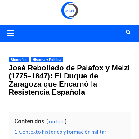
Saltar
al
contenido
Menú
primario
Biografías
Historia y Política
José Rebolledo de Palafox y Melzi
(1775–1847): El Duque de
Zaragoza que Encarnó la
Resistencia Española
Contenidos
ocultar
1
Contexto histórico y formación militar