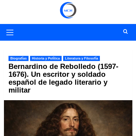
Saltar
al
contenido
Menú
primario
Biografías
Historia y Política
Literatura y Filosofía
Bernardino de Rebolledo (1597-
1676). Un escritor y soldado
español de legado literario y
militar