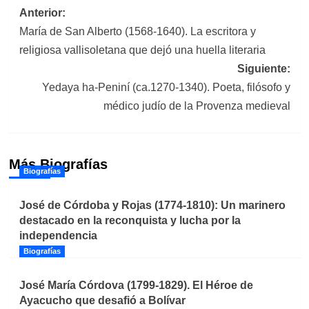
Navegación
Anterior:
María de San Alberto (1568-1640). La escritora y
de
religiosa vallisoletana que dejó una huella literaria
entradas
Siguiente:
Yedaya ha-Peniní (ca.1270-1340). Poeta, filósofo y
médico judío de la Provenza medieval
Más Biografías
Biografías
José de Córdoba y Rojas (1774-1810): Un marinero
destacado en la reconquista y lucha por la
independencia
Biografías
José María Córdova (1799-1829). El Héroe de
Ayacucho que desafió a Bolívar