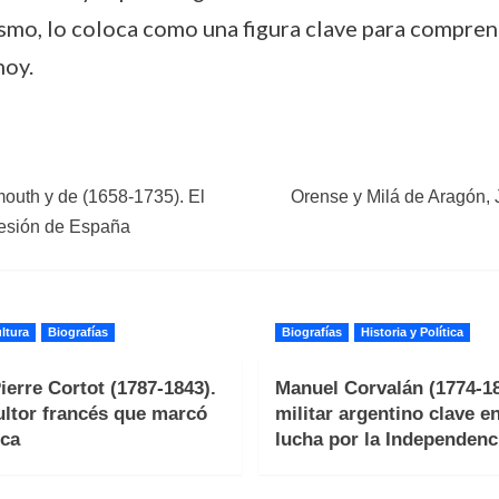
vismo, lo coloca como una figura clave para compren
hoy.
uth y de (1658-1735). El
Orense y Milá de Aragón, 
ucesión de España
ltura
Biografías
Biografías
Historia y Política
ierre Cortot (1787-1843).
Manuel Corvalán (1774-18
ultor francés que marcó
militar argentino clave en
ca
lucha por la Independenc