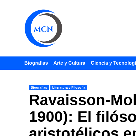
Saltar
al
contenido
Biografías
Arte y Cultura
Ciencia y Tecnolog
Biografías
Literatura y Filosofía
Ravaisson-Moll
1900): El filós
aristotélicos e