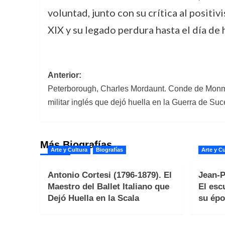
voluntad, junto con su crítica al positi
XIX y su legado perdura hasta el día de 
Navegación
Anterior:
Peterborough, Charles Mordaunt. Conde de Monmo
de
militar inglés que dejó huella en la Guerra de S
entradas
Más Biografías
Arte y Cultura
Biografías
Arte y Cu
Antonio Cortesi (1796-1879). El
Jean-P
Maestro del Ballet Italiano que
El esc
Dejó Huella en la Scala
su épo