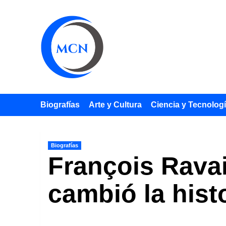
Saltar
al
contenido
Biografías
Arte y Cultura
Ciencia y Tecnolog
Biografías
François Ravai
cambió la hist