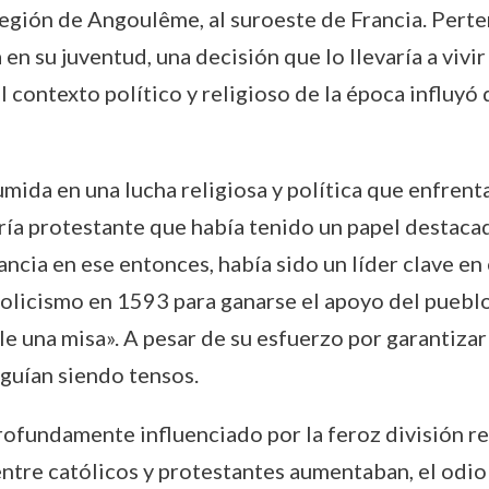
región de Angoulême, al suroeste de Francia. Perte
en su juventud, una decisión que lo llevaría a vivir
l contexto político y religioso de la época influyó 
sumida en una lucha religiosa y política que enfrent
ía protestante que había tenido un papel destacad
Francia en ese entonces, había sido un líder clave e
tolicismo en 1593 para ganarse el apoyo del pueblo
e una misa». A pesar de su esfuerzo por garantizar l
eguían siendo tensos.
ofundamente influenciado por la feroz división rel
ntre católicos y protestantes aumentaban, el odio