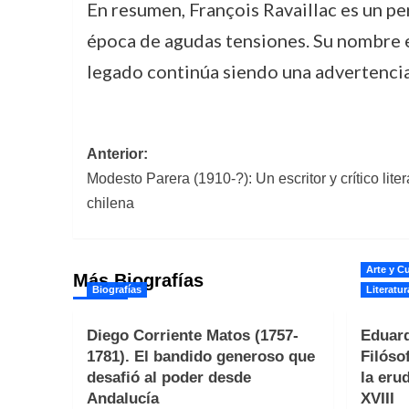
En resumen, François Ravaillac es un per
época de agudas tensiones. Su nombre es
legado continúa siendo una advertencia 
Navegación
Anterior:
Modesto Parera (1910-?): Un escritor y crítico liter
de
chilena
entradas
Arte y Cu
Más Biografías
Biografías
Literatur
Diego Corriente Matos (1757-
Eduard
1781). El bandido generoso que
Filóso
desafió al poder desde
la erud
Andalucía
XVIII