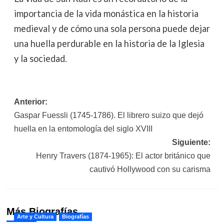
importancia de la vida monástica en la historia
medieval y de cómo una sola persona puede dejar
una huella perdurable en la historia de la Iglesia
y la sociedad.
Navegación
Anterior:
Gaspar Fuessli (1745-1786). El librero suizo que dejó
de
huella en la entomología del siglo XVIII
entradas
Siguiente:
Henry Travers (1874-1965): El actor británico que
cautivó Hollywood con su carisma
Más Biografías
Arte y Cultura
Biografías