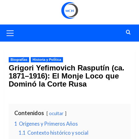
Saltar
al
contenido
Menú
primario
Biografías
Historia y Política
Grigori Yefimovich Rasputín (ca.
1871–1916): El Monje Loco que
Dominó la Corte Rusa
Contenidos
ocultar
1
Orígenes y Primeros Años
1.1
Contexto histórico y social