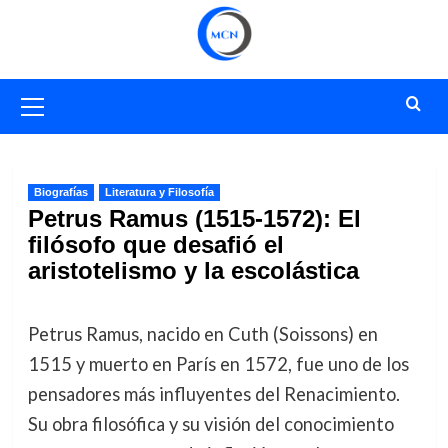
Saltar
al
contenido
Menú
primario
Biografías
Literatura y Filosofía
Petrus Ramus (1515-1572): El
filósofo que desafió el
aristotelismo y la escolástica
Petrus Ramus, nacido en Cuth (Soissons) en
1515 y muerto en París en 1572, fue uno de los
pensadores más influyentes del Renacimiento.
Su obra filosófica y su visión del conocimiento