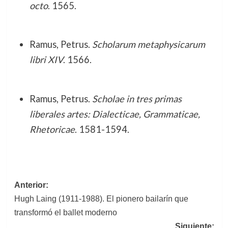
octo
. 1565.
Ramus, Petrus.
Scholarum metaphysicarum
libri XIV
. 1566.
Ramus, Petrus.
Scholae in tres primas
liberales artes: Dialecticae, Grammaticae,
Rhetoricae
. 1581-1594.
Navegación
Anterior:
Hugh Laing (1911-1988). El pionero bailarín que
de
transformó el ballet moderno
entradas
Siguiente: