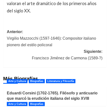
valoran el arte dramático de los primeros años
del siglo XX.
Navegación
Anterior:
Virgilio Mazzocchi (1597-1646): Compositor italiano
de
pionero del estilo policoral
entradas
Siguiente:
Francisco Jiménez de Carmona (1589-?)
Más Biografías
Arte y Cultura
Biografías
Literatura y Filosofía
Eduardi Corsini (1702-1765). Filósofo y anticuario
que marcó la erudición italiana del siglo XVIII
Arte y Cultura
Biografías