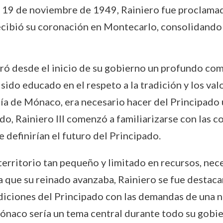
 19 de noviembre de 1949, Rainiero fue proclama
ecibió su coronación en Montecarlo, consolidando su
tró desde el inicio de su gobierno un profundo c
 sido educado en el respeto a la tradición y los val
nía de Mónaco, era necesario hacer del Principad
o, Rainiero III comenzó a familiarizarse con las c
definirían el futuro del Principado.
 territorio tan pequeño y limitado en recursos, nec
 que su reinado avanzaba, Rainiero se fue destac
adiciones del Principado con las demandas de una n
Mónaco sería un tema central durante todo su gobie