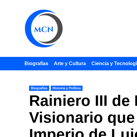
Saltar
al
contenido
Biografías
Arte y Cultura
Ciencia y Tecnolog
Biografías
Historia y Política
Rainiero III d
Visionario que
Imperio de Luj