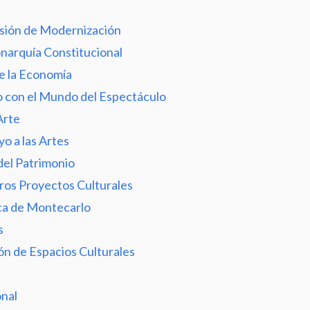
isión de Modernización
narquía Constitucional
de la Economía
lo con el Mundo del Espectáculo
Arte
o a las Artes
del Patrimonio
tros Proyectos Culturales
ica de Montecarlo
s
n de Espacios Culturales
onal