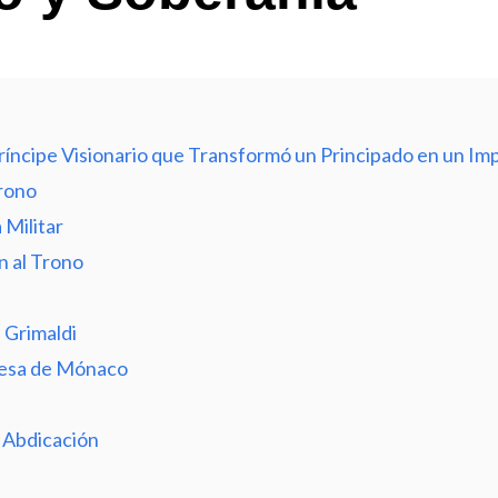
ríncipe Visionario que Transformó un Principado en un Imp
rono
 Militar
n al Trono
 Grimaldi
ncesa de Mónaco
a Abdicación