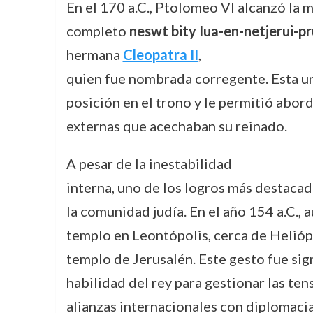
En el 170 a.C., Ptolomeo VI alcanzó la
completo
neswt bity Iua-en-netjerui-p
hermana
Cleopatra II
,
quien fue nombrada corregente. Esta un
posición en el trono y le permitió abor
externas que acechaban su reinado.
A pesar de la inestabilidad
interna, uno de los logros más destaca
la comunidad judía. En el año 154 a.C., 
templo en Leontópolis, cerca de Heliópo
templo de Jerusalén. Este gesto fue sign
habilidad del rey para gestionar las ten
alianzas internacionales con diplomacia