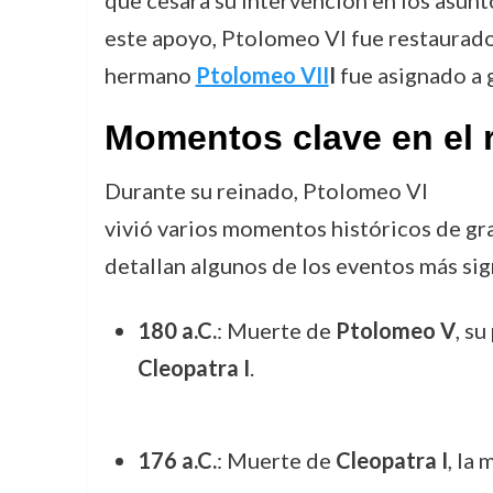
que cesara su intervención en los asunt
este apoyo, Ptolomeo VI fue restaurado
hermano
Ptolomeo VII
I
fue asignado a g
Momentos clave en el 
Durante su reinado, Ptolomeo VI
vivió varios momentos históricos de gra
detallan algunos de los eventos más sign
180 a.C.
: Muerte de
Ptolomeo V
, s
Cleopatra I
.
176 a.C.
: Muerte de
Cleopatra I
, la