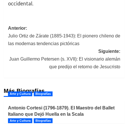
occidental.
Navegación
Anterior:
Julio Ortiz de Zárate (1885-1943): El pionero chileno de
de
las modernas tendencias pictóricas
entradas
Siguiente:
Juan Guillermo Petersen (s. XVII): El visionario alemán
que predijo el retorno de Jesucristo
Más Biografías
Arte y Cultura
Biografías
Antonio Cortesi (1796-1879). El Maestro del Ballet
Italiano que Dejó Huella en la Scala
Arte y Cultura
Biografías