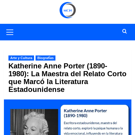
Saltar
al
contenido
Menú
primario
Arte y Cultura
Biografías
Katherine Anne Porter (1890-
1980): La Maestra del Relato Corto
que Marcó la Literatura
Estadounidense