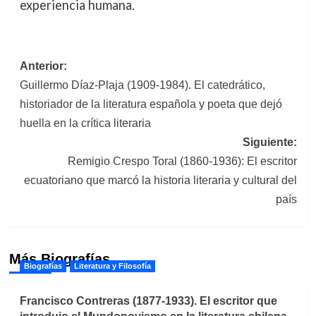
experiencia humana.
Navegación
Anterior:
Guillermo Díaz-Plaja (1909-1984). El catedrático,
de
historiador de la literatura española y poeta que dejó
entradas
huella en la crítica literaria
Siguiente:
Remigio Crespo Toral (1860-1936): El escritor
ecuatoriano que marcó la historia literaria y cultural del
país
Más Biografías
Biografías
Literatura y Filosofía
Francisco Contreras (1877-1933). El escritor que