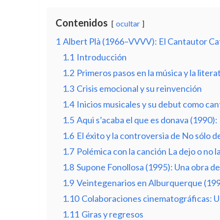
Contenidos
ocultar
1
Albert Plà (1966–VVVV): El Cantautor Ca
1.1
Introducción
1.2
Primeros pasos en la música y la litera
1.3
Crisis emocional y su reinvención
1.4
Inicios musicales y su debut como ca
1.5
Aqui s’acaba el que es donava (1990):
1.6
El éxito y la controversia de No sólo 
1.7
Polémica con la canción La dejo o no la
1.8
Supone Fonollosa (1995): Una obra d
1.9
Veintegenarios en Alburquerque (1997
1.10
Colaboraciones cinematográficas: U
1.11
Giras y regresos