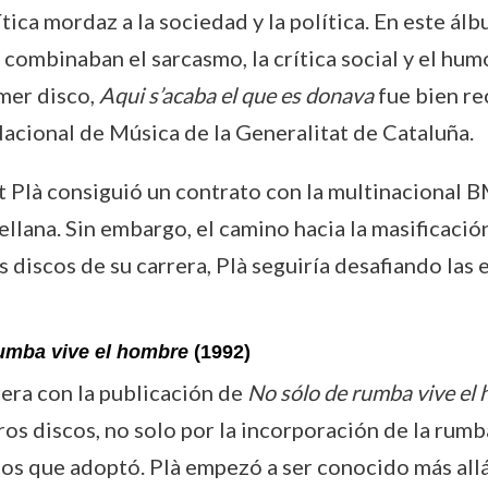
ica mordaz a la sociedad y la política. En este ál
 combinaban el sarcasmo, la crítica social y el hu
imer disco,
Aqui s’acaba el que es donava
fue bien rec
acional de Música de la Generalitat de Cataluña.
 Plà consiguió un contrato con la multinacional BM
llana. Sin embargo, el camino hacia la masificació
es discos de su carrera, Plà seguiría desafiando las
umba vive el hombre
(1992)
rera con la publicación de
No sólo de rumba vive el
ros discos, no solo por la incorporación de la rumb
mos que adoptó. Plà empezó a ser conocido más allá 