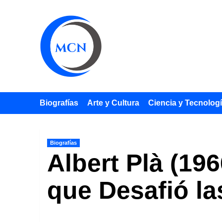
Saltar
al
contenido
Biografías
Arte y Cultura
Ciencia y Tecnolog
Biografías
Albert Plà (19
que Desafió l