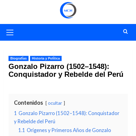
Saltar
al
contenido
Menú
primario
Biografías
Historia y Política
Gonzalo Pizarro (1502–1548):
Conquistador y Rebelde del Perú
Contenidos
ocultar
1
Gonzalo Pizarro (1502–1548): Conquistador
y Rebelde del Perú
1.1
Orígenes y Primeros Años de Gonzalo