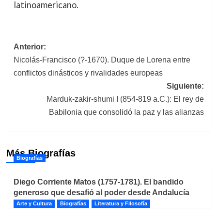
latinoamericano.
Navegación
Anterior:
Nicolás-Francisco (?-1670). Duque de Lorena entre
de
conflictos dinásticos y rivalidades europeas
entradas
Siguiente:
Marduk-zakir-shumi I (854-819 a.C.): El rey de
Babilonia que consolidó la paz y las alianzas
Más Biografías
Biografías
Diego Corriente Matos (1757-1781). El bandido
generoso que desafió al poder desde Andalucía
Arte y Cultura
Biografías
Literatura y Filosofía