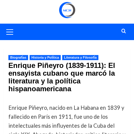
Saltar
al
contenido
Menú
primario
Biografías
Historia y Política
Literatura y Filosofía
Enrique Piñeyro (1839-1911): El
ensayista cubano que marcó la
literatura y la política
hispanoamericana
Enrique Piñeyro, nacido en La Habana en 1839 y
fallecido en París en 1911, fue uno de los
intelectuales más influyentes de la Cuba del