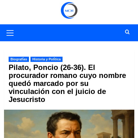
Saltar
al
contenido
Menú
primario
Biografías
Historia y Política
Pilato, Poncio (26-36). El
procurador romano cuyo nombre
quedó marcado por su
vinculación con el juicio de
Jesucristo