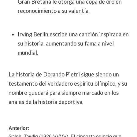
Gran Bretaña le otorga una copa de oro en
reconocimiento a su valentía.
Irving Berlin escribe una canción inspirada en
su historia, aumentando su fama a nivel
mundial.
La historia de Dorando Pietri sigue siendo un
testamento del verdadero espíritu olímpico, y su
nombre quedará para siempre marcado en los
anales de la historia deportiva.
Navegación
Anterior:
Saleh, Tawfiq (1926-VVVV). El cineasta egipcio que