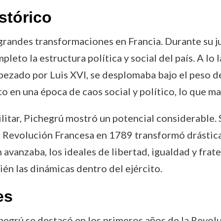
stórico
grandes transformaciones en Francia. Durante su j
to la estructura política y social del país. A lo l
zado por Luis XVI, se desplomaba bajo el peso de 
to en una época de caos social y político, lo que ma
litar, Pichegrú mostró un potencial considerable.
 la Revolución Francesa en 1789 transformó drásti
 avanzaba, los ideales de libertad, igualdad y frat
bién las dinámicas dentro del ejército.
es
chegrú se destacó en los primeros años de la Revolu