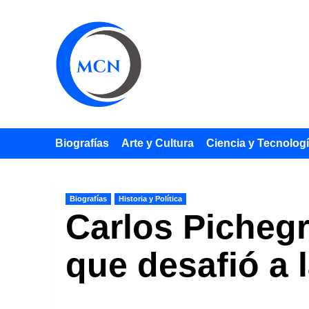
Saltar
al
contenido
Biografías
Arte y Cultura
Ciencia y Tecnolog
Biografías
Historia y Política
Carlos Pichegr
que desafió a 