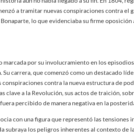
historia aún no había llegado a su fin. En 1804, re
nzó a tramitar nuevas conspiraciones contra el go
 Bonaparte, lo que evidenciaba su firme oposición 
o marcada por su involucramiento en los episodio
ca. Su carrera, que comenzó como un destacado líder
us conspiraciones contra la nueva estructura de po
s clave a la Revolución, sus actos de traición, sob
fuera percibido de manera negativa en la posterid
socia con una figura que representó las tensiones 
aída subraya los peligros inherentes al contexto de