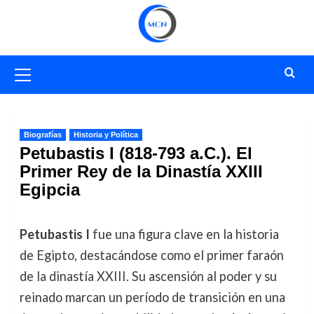
Saltar
al
contenido
Menú
primario
Biografías
Historia y Política
Petubastis I (818-793 a.C.). El
Primer Rey de la Dinastía XXIII
Egipcia
Petubastis I
fue una figura clave en la historia
de Egipto, destacándose como el primer faraón
de la dinastía XXIII. Su ascensión al poder y su
reinado marcan un período de transición en una