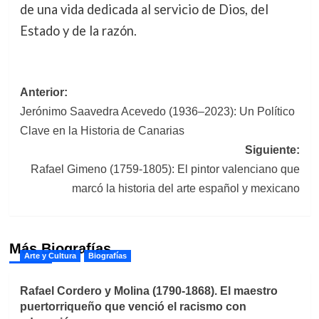
de una vida dedicada al servicio de Dios, del
Estado y de la razón.
Navegación
Anterior:
Jerónimo Saavedra Acevedo (1936–2023): Un Político
de
Clave en la Historia de Canarias
entradas
Siguiente:
Rafael Gimeno (1759-1805): El pintor valenciano que
marcó la historia del arte español y mexicano
Más Biografías
Arte y Cultura
Biografías
Rafael Cordero y Molina (1790-1868). El maestro
puertorriqueño que venció el racismo con