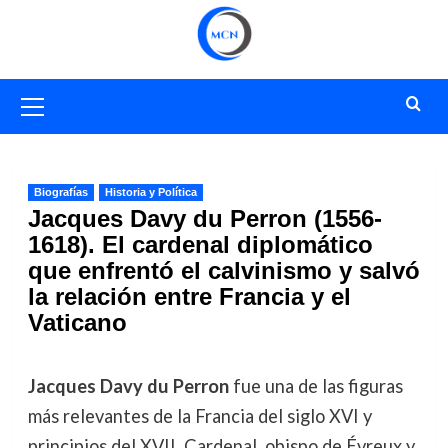
Saltar
al
contenido
Menú
primario
Biografías
Historia y Política
Jacques Davy du Perron (1556-
1618). El cardenal diplomático
que enfrentó el calvinismo y salvó
la relación entre Francia y el
Vaticano
Jacques Davy du Perron
fue una de las figuras
más relevantes de la Francia del siglo XVI y
principios del XVII. Cardenal, obispo de Évreux y