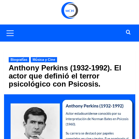
Saltar
al
contenido
Menú
primario
Biografías
Música y Cine
Anthony Perkins (1932-1992). El
actor que definió el terror
psicológico con Psicosis.