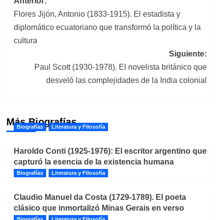
Navegación
Anterior:
Flores Jijón, Antonio (1833-1915). El estadista y
de
diplomático ecuatoriano que transformó la política y la
entradas
cultura
Siguiente:
Paul Scott (1930-1978). El novelista británico que
desveló las complejidades de la India colonial
Más Biografías
Biografías
Literatura y Filosofía
Haroldo Conti (1925-1976): El escritor argentino que
capturó la esencia de la existencia humana
Biografías
Literatura y Filosofía
Claudio Manuel da Costa (1729-1789). El poeta
clásico que inmortalizó Minas Gerais en verso
Biografías
Literatura y Filosofía