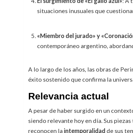
El surgimiento de «El gallo azul»
: A 
situaciones inusuales que cuestionan
«Miembro del jurado» y «Coronació
contemporáneo argentino, abordando
A lo largo de los años, las obras de Pe
éxito sostenido que confirma la univer
Relevancia actual
A pesar de haber surgido en un context
siendo relevante hoy en día. Sus pieza
reconocen la
intemporalidad
de sus tem