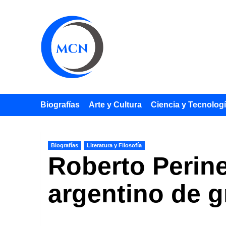
Saltar
al
contenido
Biografías
Arte y Cultura
Ciencia y Tecnolog
Biografías
Literatura y Filosofía
Roberto Perine
argentino de g