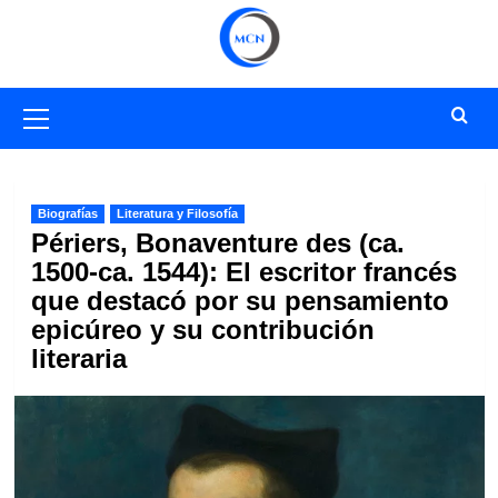
Saltar
al
contenido
Menú
primario
Biografías
Literatura y Filosofía
Périers, Bonaventure des (ca.
1500-ca. 1544): El escritor francés
que destacó por su pensamiento
epicúreo y su contribución
literaria