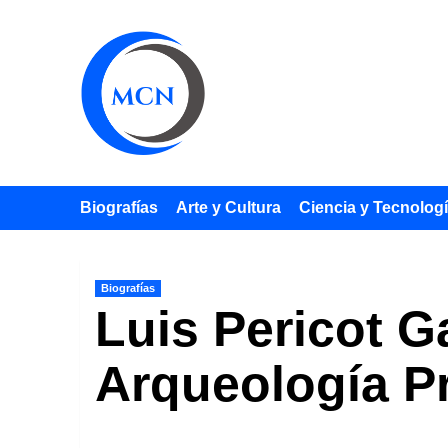
Saltar
al
contenido
Biografías
Arte y Cultura
Ciencia y Tecnolog
Biografías
Luis Pericot G
Arqueología P