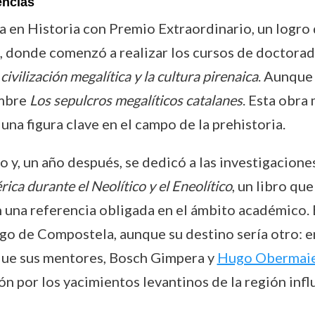
encias
a en Historia con Premio Extraordinario, un logro
donde comenzó a realizar los cursos de doctorado.
 civilización megalítica y la cultura pirenaica
. Aunque 
ombre
Los sepulcros megalíticos catalanes
. Esta obra
na figura clave en el campo de la prehistoria.
y, un año después, se dedicó a las investigaciones
rica durante el Neolítico y el Eneolítico
, un libro qu
en una referencia obligada en el ámbito académico.
go de Compostela, aunque su destino sería otro: en
 que sus mentores, Bosch Gimpera y
Hugo Obermai
ón por los yacimientos levantinos de la región infl