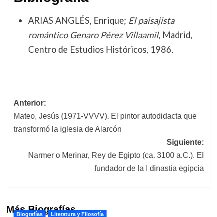
ARIAS ANGLÉS, Enrique;
El paisajista
romántico Genaro Pérez Villaamil
, Madrid,
Centro de Estudios Históricos, 1986.
Navegación
Anterior:
Mateo, Jesús (1971-VVVV). El pintor autodidacta que
de
transformó la iglesia de Alarcón
entradas
Siguiente:
Narmer o Merinar, Rey de Egipto (ca. 3100 a.C.). El
fundador de la I dinastía egipcia
Más Biografías
Biografías
Literatura y Filosofía