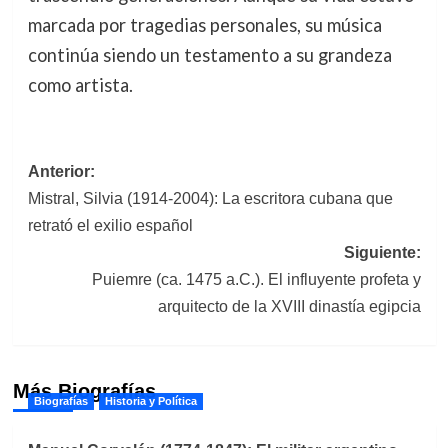
marcada por tragedias personales, su música
continúa siendo un testamento a su grandeza
como artista.
Navegación
Anterior:
Mistral, Silvia (1914-2004): La escritora cubana que
de
retrató el exilio español
entradas
Siguiente:
Puiemre (ca. 1475 a.C.). El influyente profeta y
arquitecto de la XVIII dinastía egipcia
Más Biografías
Biografías
Historia y Política