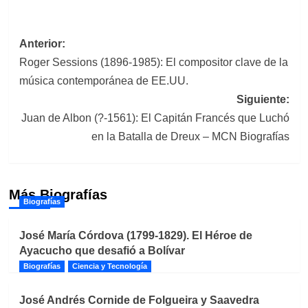
Navegación
Anterior:
Roger Sessions (1896-1985): El compositor clave de la
de
música contemporánea de EE.UU.
entradas
Siguiente:
Juan de Albon (?-1561): El Capitán Francés que Luchó
en la Batalla de Dreux – MCN Biografías
Más Biografías
Biografías
José María Córdova (1799-1829). El Héroe de
Ayacucho que desafió a Bolívar
Biografías
Ciencia y Tecnología
José Andrés Cornide de Folgueira y Saavedra