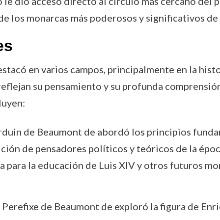
o le dio acceso directo al círculo más cercano del 
de los monarcas más poderosos y significativos de l
es
acó en varios campos, principalmente en la historia
 reflejan su pensamiento y su profunda comprensión
luyen:
arduin de Beaumont de abordó los principios fund
ición de pensadores políticos y teóricos de la époc
 para la educación de Luis XIV y otros futuros mo
, Perefixe de Beaumont de exploró la figura de Enri