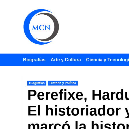
Saltar
al
contenido
Biografías
Arte y Cultura
Ciencia y Tecnolog
Biografías
Historia y Política
Perefixe, Hard
El historiador
marcó la histo