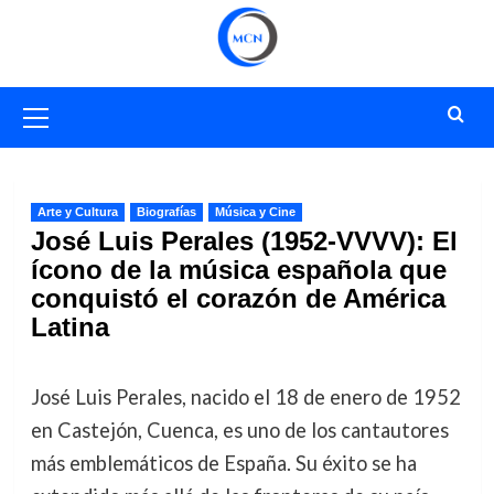
Saltar
al
contenido
Menú
primario
Arte y Cultura
Biografías
Música y Cine
José Luis Perales (1952-VVVV): El
ícono de la música española que
conquistó el corazón de América
Latina
José Luis Perales, nacido el 18 de enero de 1952
en Castejón, Cuenca, es uno de los cantautores
más emblemáticos de España. Su éxito se ha