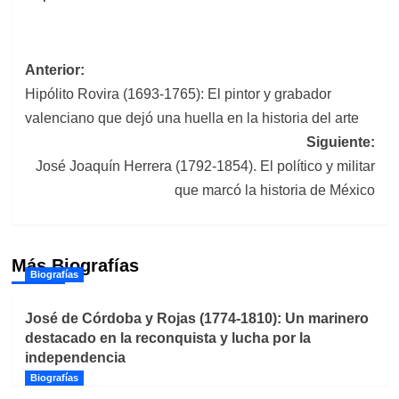
Navegación
Anterior:
Hipólito Rovira (1693-1765): El pintor y grabador
de
valenciano que dejó una huella en la historia del arte
entradas
Siguiente:
José Joaquín Herrera (1792-1854). El político y militar
que marcó la historia de México
Más Biografías
Biografías
José de Córdoba y Rojas (1774-1810): Un marinero
destacado en la reconquista y lucha por la
independencia
Biografías