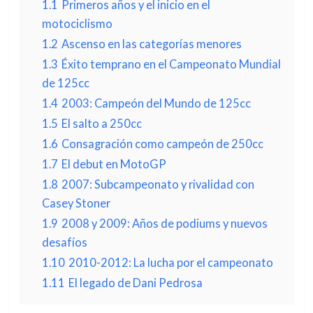
1.1
Primeros años y el inicio en el
motociclismo
1.2
Ascenso en las categorías menores
1.3
Éxito temprano en el Campeonato Mundial
de 125cc
1.4
2003: Campeón del Mundo de 125cc
1.5
El salto a 250cc
1.6
Consagración como campeón de 250cc
1.7
El debut en MotoGP
1.8
2007: Subcampeonato y rivalidad con
Casey Stoner
1.9
2008 y 2009: Años de podiums y nuevos
desafíos
1.10
2010-2012: La lucha por el campeonato
1.11
El legado de Dani Pedrosa