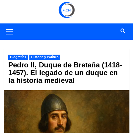
Saltar
al
contenido
Menú
primario
Biografías
Historia y Política
Pedro II, Duque de Bretaña (1418-
1457). El legado de un duque en
la historia medieval