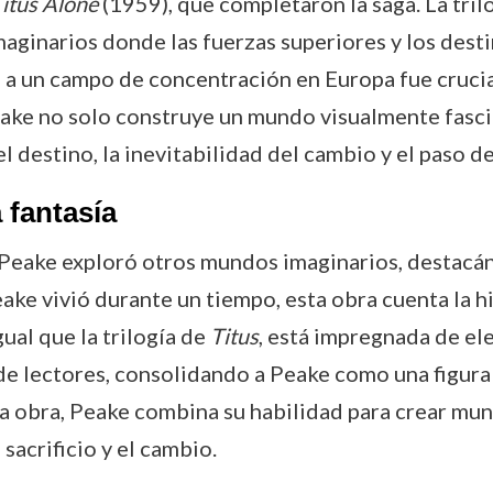
itus Alone
(1959), que completaron la saga. La tril
aginarios donde las fuerzas superiores y los dest
ta a un campo de concentración en Europa fue crucia
Peake no solo construye un mundo visualmente fasc
el destino, la inevitabilidad del cambio y el paso d
 fantasía
 Peake exploró otros mundos imaginarios, destacá
eake vivió durante un tiempo, esta obra cuenta la 
gual que la trilogía de
Titus
, está impregnada de el
de lectores, consolidando a Peake como una figura 
sta obra, Peake combina su habilidad para crear m
sacrificio y el cambio.