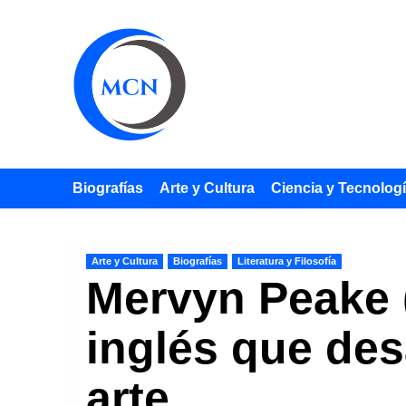
Saltar
al
contenido
Biografías
Arte y Cultura
Ciencia y Tecnolog
Arte y Cultura
Biografías
Literatura y Filosofía
Mervyn Peake (
inglés que desa
arte