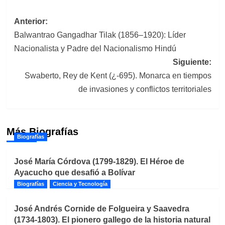
Navegación
Anterior:
Balwantrao Gangadhar Tilak (1856–1920): Líder
de
Nacionalista y Padre del Nacionalismo Hindú
entradas
Siguiente:
Swaberto, Rey de Kent (¿-695). Monarca en tiempos
de invasiones y conflictos territoriales
Más Biografías
Biografías
José María Córdova (1799-1829). El Héroe de
Ayacucho que desafió a Bolívar
Biografías
Ciencia y Tecnología
José Andrés Cornide de Folgueira y Saavedra
(1734-1803). El pionero gallego de la historia natural